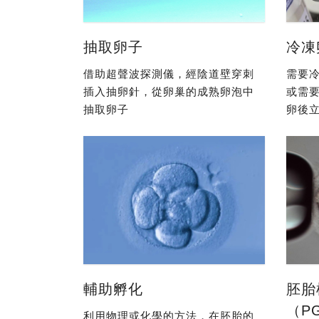
抽取卵子
冷凍
借助超聲波探測儀，經陰道壁穿刺
需要冷
插入抽卵針，從卵巢的成熟卵泡中
或需
抽取卵子
卵後立
輔助孵化
胚胎
（P
利用物理或化學的方法，在胚胎的