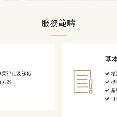
服務範疇
基
專業評估及診斷
精
療方案
標
超
可