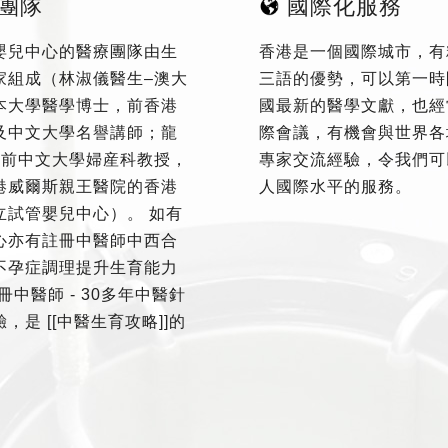
團隊
國際化服務
嬰兒中心的醫療團隊由生
香港是一個國際城市，有
家組成（林淑儀醫生–澳大
三語的優勢，可以第一時
本大學醫學博士，前香港
國最新的醫學文獻，也經
及中文大學名譽講師；龍
際會議，有機會與世界各
–前中文大學婦産科教授，
專家交流經驗，令我們可
港威爾斯親王醫院的香港
人國際水平的服務。
立試管嬰兒中心）。 如有
心亦有註冊中醫師中西合
不孕症調理提升生育能力
冊中醫師 - 30多年中醫針
，是 [[中醫生育攻略]]的