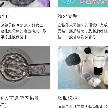
卵子
體外受精
凍卵子的30多歲未婚女士，
在體外人工控制的環境中完成
要做化療電療的癌症病患，取
受精，胚胎培養，及胚胎移植
即冷凍以保留未...
技，一般俗稱為試管嬰...
植入前遺傳學檢測
胚胎移植
GT）
將卵子與精子從人體內取出並