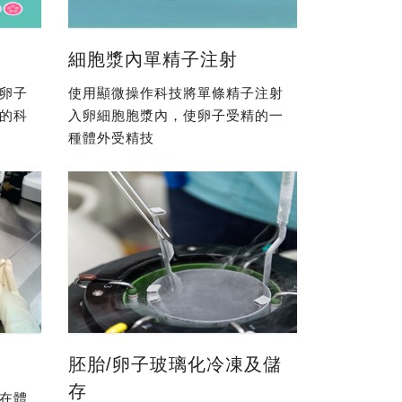
細胞漿內單精子注射
卵子
使用顯微操作科技將單條精子注射
的科
入卵細胞胞漿內，使卵子受精的一
種體外受精技
胚胎/卵子玻璃化冷凍及儲
存
在體