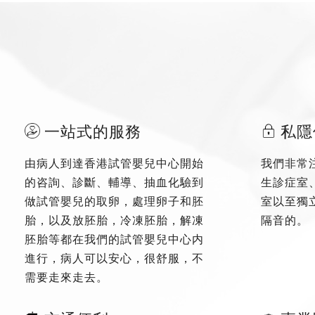
一站式的服務
私隱
由病人到達香港試管嬰兒中心開始
我們非常
的咨詢、診斷、輔導、抽血化驗到
生診症室
做試管嬰兒的取卵，處理卵子和胚
室以至獨
胎，以及放胚胎，冷凍胚胎，解凍
隔音的。
胚胎等都在我們的試管嬰兒中心内
進行，病人可以安心，很舒服，不
需要走來走去。