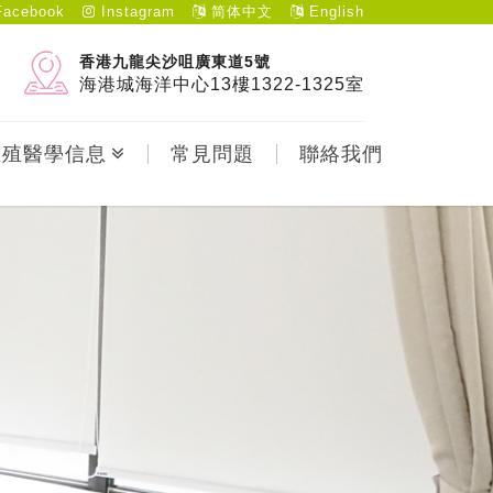
acebook
Instagram
简体中文
English
香港九龍尖沙咀廣東道5號
海港城海洋中心13樓1322-1325室
生殖醫學信息
常見問題
聯絡我們