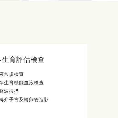
本生育評估檢查
液常規檢查
準生育機能血液檢查
聲波掃描
轉介子宮及輸卵管造影