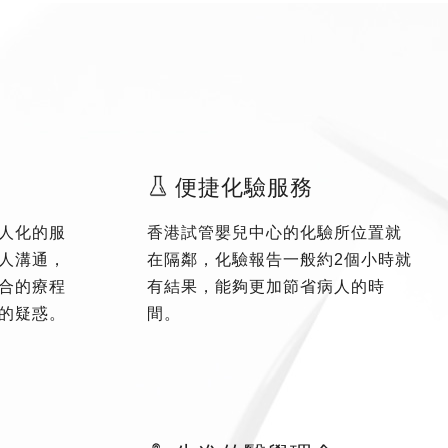
便捷化驗服務
人化的服
香港試管嬰兒中心的化驗所位置就
人溝通，
在隔鄰，化驗報告一般約2個小時就
合的療程
有結果，能夠更加節省病人的時
的疑惑。
間。