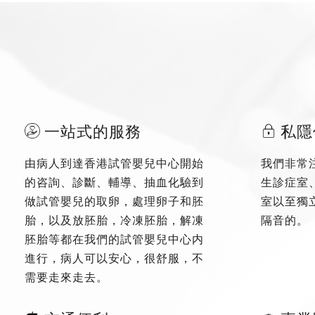
一站式的服務
私隱
由病人到達香港試管嬰兒中心開始
我們非常
的咨詢、診斷、輔導、抽血化驗到
生診症室
做試管嬰兒的取卵，處理卵子和胚
室以至獨
胎，以及放胚胎，冷凍胚胎，解凍
隔音的。
胚胎等都在我們的試管嬰兒中心内
進行，病人可以安心，很舒服，不
需要走來走去。