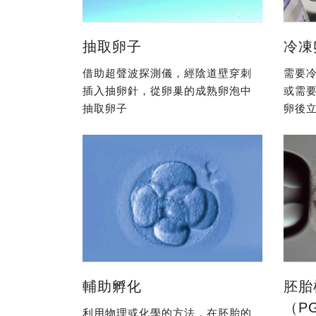
抽取卵子
冷凍
借助超聲波探測儀，經陰道壁穿刺
需要冷
插入抽卵針，從卵巢的成熟卵泡中
或需
抽取卵子
卵後立
輔助孵化
胚胎
（P
利用物理或化學的方法，在胚胎的