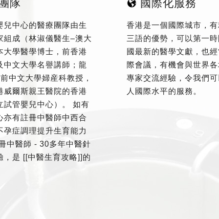
團隊
國際化服務
嬰兒中心的醫療團隊由生
香港是一個國際城市，有
家組成（林淑儀醫生–澳大
三語的優勢，可以第一時
本大學醫學博士，前香港
國最新的醫學文獻，也經
及中文大學名譽講師；龍
際會議，有機會與世界各
–前中文大學婦産科教授，
專家交流經驗，令我們可
港威爾斯親王醫院的香港
人國際水平的服務。
立試管嬰兒中心）。 如有
心亦有註冊中醫師中西合
不孕症調理提升生育能力
冊中醫師 - 30多年中醫針
，是 [[中醫生育攻略]]的