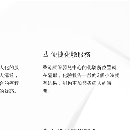
便捷化驗服務
人化的服
香港試管嬰兒中心的化驗所位置就
人溝通，
在隔鄰，化驗報告一般約2個小時就
合的療程
有結果，能夠更加節省病人的時
的疑惑。
間。