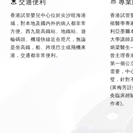
交通便利
專業
香港試管嬰兒中心位於尖沙咀海港
香港試管
城，對本地及國内外的病人都非常
殖醫學專
方便。西九龍高鐵站、地鐵站、遊
利亞墨爾
輪碼頭、機場快線近在咫尺，無論
大學講師
是坐高鐵，船、跨境巴士或飛機來
炳梁醫生
港，交通都非常便利。
曾主理香
第一個公
需要，中
璧，針對
(黃梅芳註
灸臨床經驗
作者)。