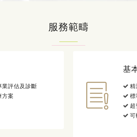
服務範疇
基
專業評估及診斷
精
療方案
標
超
可