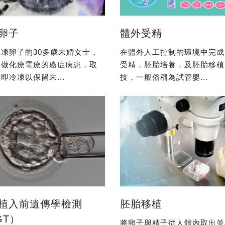
卵子
體外受精
凍卵子的30多歲未婚女士，
在體外人工控制的環境中完成
要做化療電療的癌症病患，取
受精，胚胎培養，及胚胎移植
即冷凍以保留未...
技，一般俗稱為試管嬰...
植入前遺傳學檢測
胚胎移植
GT）
將卵子與精子從人體內取出並