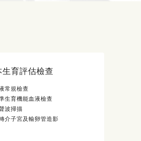
本生育評估檢查
液常規檢查
準生育機能血液檢查
聲波掃描
轉介子宮及輸卵管造影