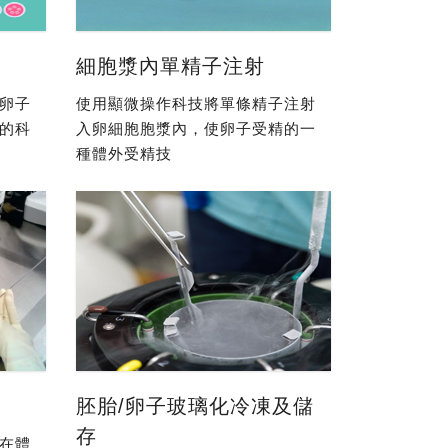
細胞漿內單精子注射
卵子
使用顯微操作科技將單條精子注射
的科
入卵細胞胞漿內，使卵子受精的一
種體外受精技
胚胎/卵子玻璃化冷凍及儲
存
在體