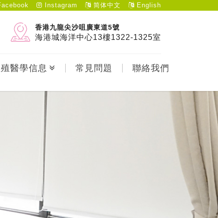
acebook
Instagram
简体中文
English
香港九龍尖沙咀廣東道5號
海港城海洋中心13樓1322-1325室
生殖醫學信息
常見問題
聯絡我們