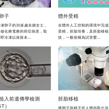
卵子
體外受精
凍卵子的30多歲未婚女士，
在體外人工控制的環境中完成
要做化療電療的癌症病患，取
受精，胚胎培養，及胚胎移植
即冷凍以保留未...
技，一般俗稱為試管嬰...
植入前遺傳學檢測
胚胎移植
GT）
將卵子與精子從人體內取出並