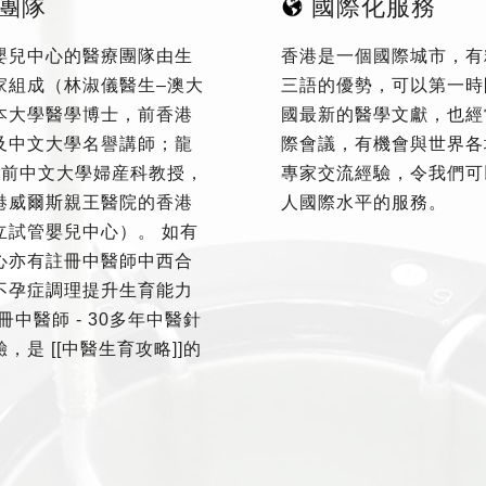
團隊
國際化服務
嬰兒中心的醫療團隊由生
香港是一個國際城市，有
家組成（林淑儀醫生–澳大
三語的優勢，可以第一時
本大學醫學博士，前香港
國最新的醫學文獻，也經
及中文大學名譽講師；龍
際會議，有機會與世界各
–前中文大學婦産科教授，
專家交流經驗，令我們可
港威爾斯親王醫院的香港
人國際水平的服務。
立試管嬰兒中心）。 如有
心亦有註冊中醫師中西合
不孕症調理提升生育能力
冊中醫師 - 30多年中醫針
，是 [[中醫生育攻略]]的