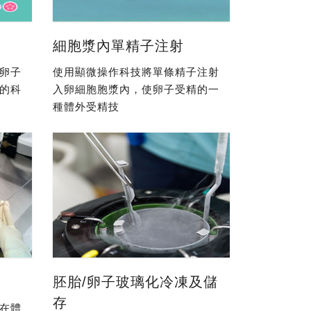
細胞漿內單精子注射
卵子
使用顯微操作科技將單條精子注射
的科
入卵細胞胞漿內，使卵子受精的一
種體外受精技
胚胎/卵子玻璃化冷凍及儲
存
在體