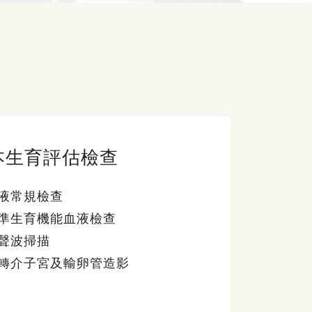
本生育評估檢查
液常規檢查
準生育機能血液檢查
聲波掃描
轉介子宮及輸卵管造影