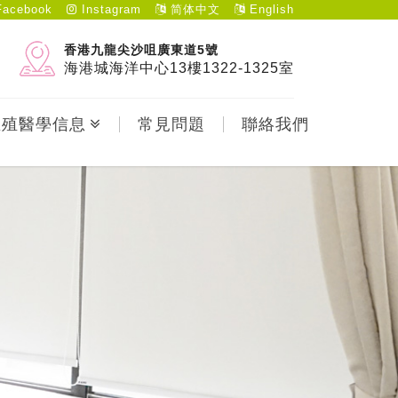
acebook
Instagram
简体中文
English
香港九龍尖沙咀廣東道5號
海港城海洋中心13樓1322-1325室
生殖醫學信息
常見問題
聯絡我們