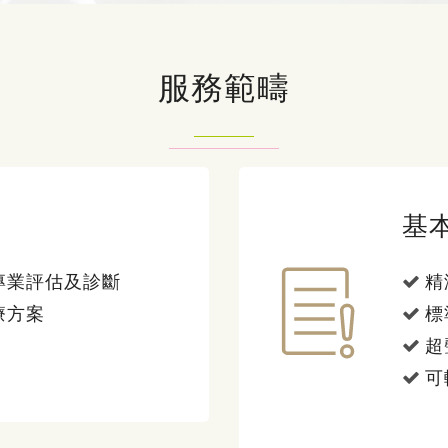
服務範疇
基
專業評估及診斷
精
療方案
標
超
可