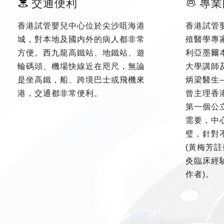
交通便利
專業
香港試管嬰兒中心位於尖沙咀海港
香港試管
城，對本地及國内外的病人都非常
殖醫學專
方便。西九龍高鐵站、地鐵站、遊
利亞墨爾
輪碼頭、機場快線近在咫尺，無論
大學講師
是坐高鐵，船、跨境巴士或飛機來
炳梁醫生
港，交通都非常便利。
曾主理香
第一個公
需要，中
璧，針對
(黃梅芳註
灸臨床經驗
作者)。