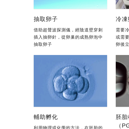
抽取卵子
冷凍
借助超聲波探測儀，經陰道壁穿刺
需要冷
插入抽卵針，從卵巢的成熟卵泡中
或需
抽取卵子
卵後立
輔助孵化
胚胎
（P
利用物理或化學的方法，在胚胎的