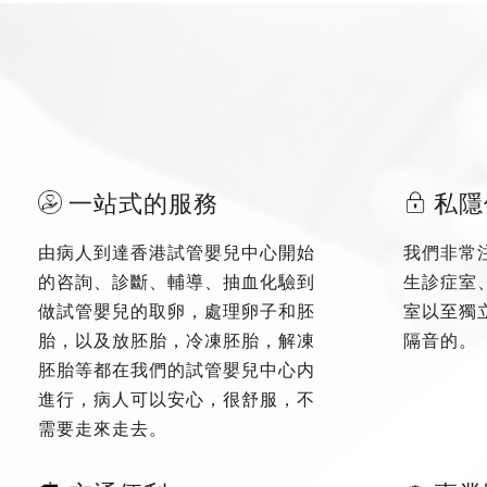
一站式的服務
私隱
由病人到達香港試管嬰兒中心開始
我們非常
的咨詢、診斷、輔導、抽血化驗到
生診症室
做試管嬰兒的取卵，處理卵子和胚
室以至獨
胎，以及放胚胎，冷凍胚胎，解凍
隔音的。
胚胎等都在我們的試管嬰兒中心内
進行，病人可以安心，很舒服，不
需要走來走去。