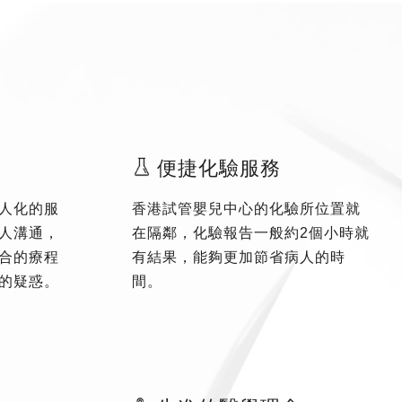
便捷化驗服務
人化的服
香港試管嬰兒中心的化驗所位置就
人溝通，
在隔鄰，化驗報告一般約2個小時就
合的療程
有結果，能夠更加節省病人的時
的疑惑。
間。