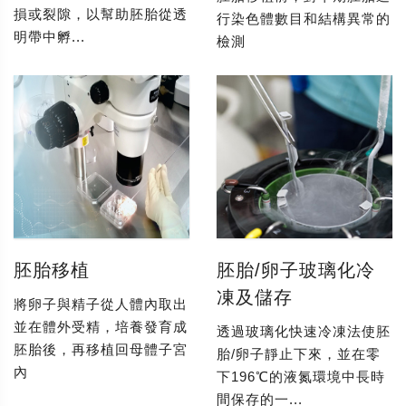
損或裂隙，以幫助胚胎從透
行染色體數目和結構異常的
明帶中孵...
檢測
胚胎移植
胚胎/卵子玻璃化冷
凍及儲存
將卵子與精子從人體內取出
並在體外受精，培養發育成
透過玻璃化快速冷凍法使胚
胚胎後，再移植回母體子宮
胎/卵子靜止下來，並在零
內
下196℃的液氮環境中長時
間保存的一...