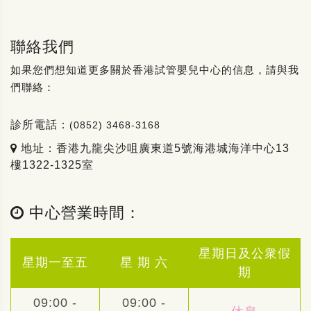
聯絡我們
如果您們想知道更多關於香港試管嬰兒中心的信息，請與我
們聯絡：
診所電話：
(0852) 3468-3168
地址：香港九龍尖沙咀廣東道5號海港城海洋中心13
樓1322-1325室
中心營業時間：
星期日及公衆假
星期一至五
星 期 六
期
09:00 -
09:00 -