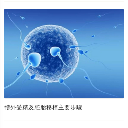
體外受精及胚胎移植主要步驟