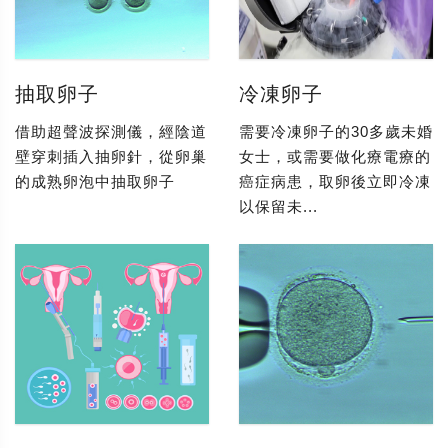
抽取卵子
冷凍卵子
借助超聲波探測儀，經陰道
需要冷凍卵子的30多歲未婚
壁穿刺插入抽卵針，從卵巢
女士，或需要做化療電療的
的成熟卵泡中抽取卵子
癌症病患，取卵後立即冷凍
以保留未...