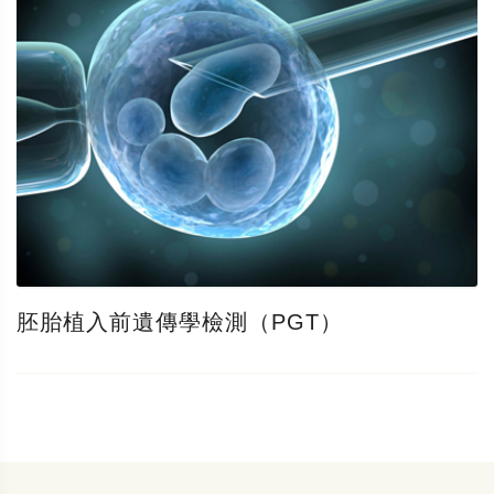
胚胎植入前遺傳學檢測（PGT）