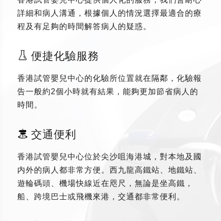
詳細和病人溝通，根據個人的情況選擇最適合的療
程及有足夠的時間解答病人的疑惑。
便捷化驗服務
香港試管嬰兒中心的化驗所位置就在隔鄰，化驗報
告一般約2個小時就有結果，能夠更加節省病人的
時間。
交通便利
香港試管嬰兒中心位於尖沙咀海港城，對本地及國
内外的病人都非常方便。西九龍高鐵站、地鐵站、
遊輪碼頭、機場快線近在咫尺，無論是坐高鐵，
船、跨境巴士或飛機來港，交通都非常便利。