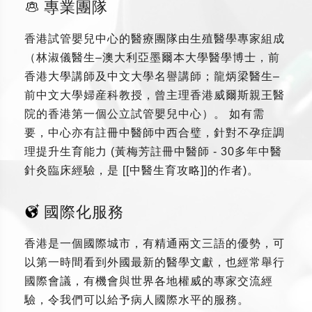
專業團隊
香港試管嬰兒中心的醫療團隊由生殖醫學專家組成
（林淑儀醫生–澳大利亞墨爾本大學醫學博士，前
香港大學講師及中文大學名譽講師；龍炳梁醫生–
前中文大學婦産科教授，曾主理香港威爾斯親王醫
院的香港第一個公立試管嬰兒中心）。 如有需
要，中心亦有註冊中醫師中西合璧，針對不孕症調
理提升生育能力 (黃梅芳註冊中醫師 - 30多年中醫
針灸臨床經驗，是 [[中醫生育攻略]]的作者)。
國際化服務
香港是一個國際城市，有精通兩文三語的優勢，可
以第一時間看到外國最新的醫學文獻，也經常舉行
國際會議，有機會與世界各地權威的專家交流經
驗，令我們可以給予病人國際水平的服務。