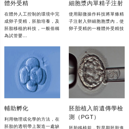
體外受精
細胞漿內單精子注射
在體外人工控制的環境中完
使用顯微操作科技將單條精
成卵子受精，胚胎培養，及
子注射入卵細胞胞漿內，使
胚胎移植的科技，一般俗稱
卵子受精的一種體外受精技
為試管嬰...
輔助孵化
胚胎植入前遺傳學檢
測（PGT）
利用物理或化學的方法，在
胚胎的透明帶上製造一處缺
胚胎移植前，對早期胚胎進